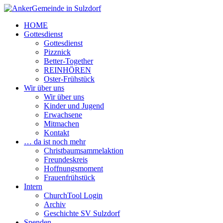
HOME
Gottesdienst
Gottesdienst
Pizznick
Better-Together
REINHÖREN
Oster-Frühstück
Wir über uns
Wir über uns
Kinder und Jugend
Erwachsene
Mitmachen
Kontakt
… da ist noch mehr
Christbaumsammelaktion
Freundeskreis
Hoffnungsmoment
Frauenfrühstück
Intern
ChurchTool Login
Archiv
Geschichte SV Sulzdorf
Spenden