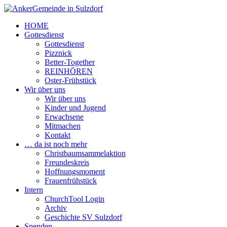
HOME
Gottesdienst
Gottesdienst
Pizznick
Better-Together
REINHÖREN
Oster-Frühstück
Wir über uns
Wir über uns
Kinder und Jugend
Erwachsene
Mitmachen
Kontakt
… da ist noch mehr
Christbaumsammelaktion
Freundeskreis
Hoffnungsmoment
Frauenfrühstück
Intern
ChurchTool Login
Archiv
Geschichte SV Sulzdorf
Spenden